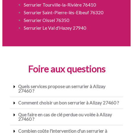
Serrurier Tourville-la-Rivière 76410
Serrurier Saint-Pierre-lès-Elbeuf 76320
Serrurier Oissel 76350
Serrurier Le Val d'Hazey 27940
Foire aux questions
Quels services propose un serrurier à Alizay
27460 ?
Comment choisir un bon serrurier à Alizay 27460 ?
Que faire en cas de clé perdue ou volée à Alizay
27460 ?
Combien coûte l'intervention d'un serrurier à