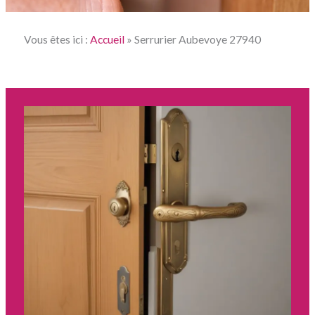
Vous êtes ici :
Accueil
»
Serrurier Aubevoye 27940