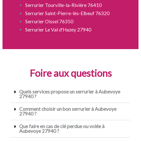
Serrurier Tourville-la-Rivière 76410
Serrurier Saint-Pierre-lès-Elbeuf 76320
Serrurier Oissel 76350
Serrurier Le Val d'Hazey 27940
Foire aux questions
Quels services propose un serrurier à Aubevoye
27940 ?
Comment choisir un bon serrurier à Aubevoye
27940 ?
Que faire en cas de clé perdue ou volée à
Aubevoye 27940 ?